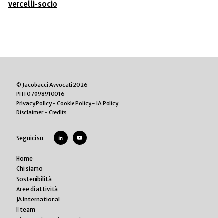
vercelli-socio
© Jacobacci Avvocati 2026
PI IT07098910016
Privacy Policy
-
Cookie Policy
-
IA Policy
Disclaimer
-
Credits
Seguici su
Home
Chi siamo
Sostenibilità
Aree di attività
JA International
Il team