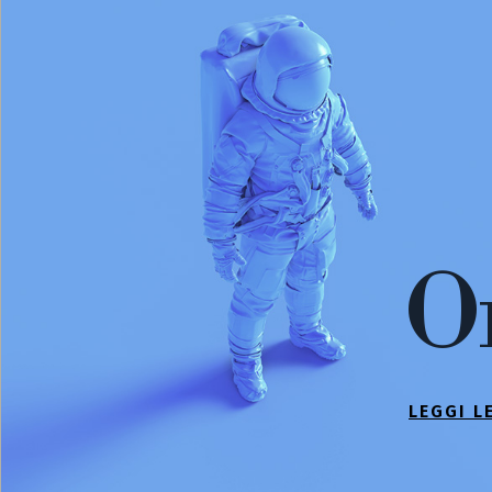
O
LEGGI L