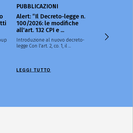
PUBBLICAZIONI
PREMI
ro
Alert: “Il Decreto-legge n.
IP STARS 202
tti
100/2026: le modifiche
Siamo lieti di a
all'art. 132 CPI e ...
nostro Studio 
...
oup
Introduzione al nuovo decreto-
legge Con l'art. 2, co. 1, il ...
LEGGI TUTTO
LEGGI TUTTO