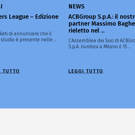
I
NEWS
rs League – Edizione
ACBGroup S.p.A.: il nost
partner Massimo Baghe
rieletto nel ...
ieti di annunciare che il
studio è presente nelle ...
L’Assemblea dei Soci di ACBGr
S.p.A. riunitasi a Milano il 15 ...
I TUTTO
LEGGI TUTTO