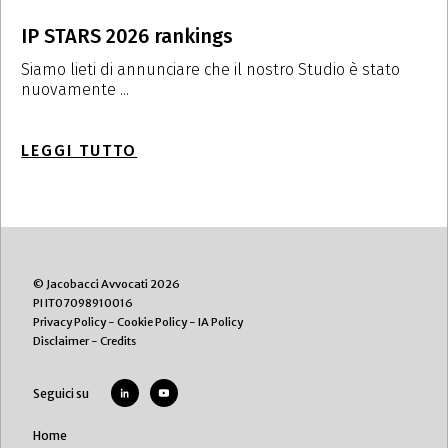
IP STARS 2026 rankings
I
t
Siamo lieti di annunciare che il nostro Studio è stato
nuovamente ...
S
n
LEGGI TUTTO
L
© Jacobacci Avvocati 2026
PI IT07098910016
Privacy Policy
-
Cookie Policy
-
IA Policy
Disclaimer
-
Credits
Seguici su
Home