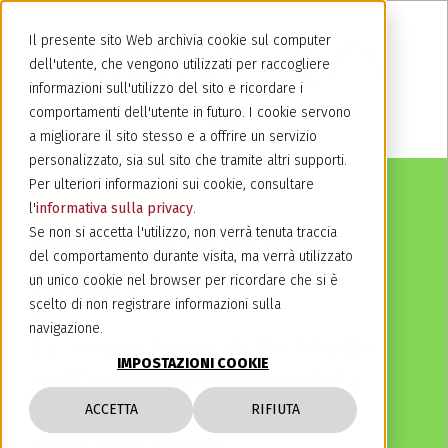
Il presente sito Web archivia cookie sul computer
dell'utente, che vengono utilizzati per raccogliere
informazioni sull'utilizzo del sito e ricordare i
comportamenti dell'utente in futuro. I cookie servono
a migliorare il sito stesso e a offrire un servizio
personalizzato, sia sul sito che tramite altri supporti.
Per ulteriori informazioni sui cookie, consultare
l'
informativa sulla privacy
.
Riconoscimenti e
Se non si accetta l'utilizzo, non verrà tenuta traccia
del comportamento durante visita, ma verrà utilizzato
premi
un unico cookie nel browser per ricordare che si è
scelto di non registrare informazioni sulla
navigazione.
Le competenze dello Studio
IMPOSTAZIONI COOKIE
nell'ambito della proprietà
intellettuale secondo le
ACCETTA
RIFIUTA
directory legali.