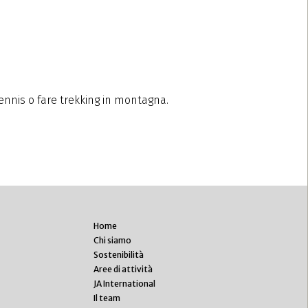
ennis o fare trekking in montagna.
Home
Chi siamo
Sostenibilità
Aree di attività
JA International
Il team