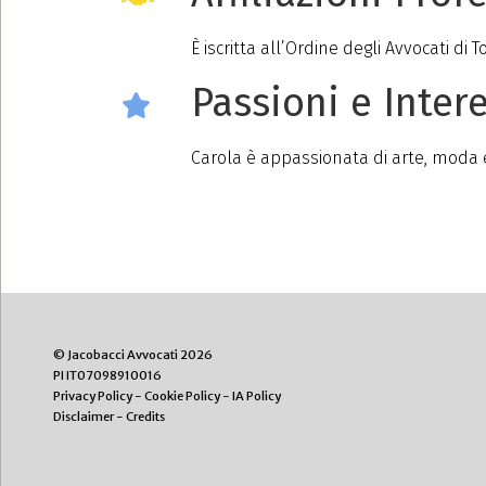
È iscritta all’Ordine degli Avvocati di 
Passioni e Intere
Carola è appassionata di arte, moda e
© Jacobacci Avvocati 2026
PI IT07098910016
Privacy Policy
-
Cookie Policy
-
IA Policy
Disclaimer
-
Credits