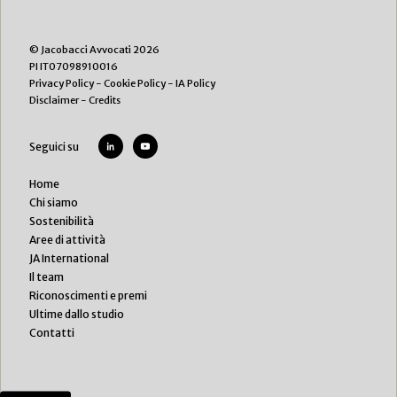
© Jacobacci Avvocati 2026
PI IT07098910016
Privacy Policy
-
Cookie Policy
-
IA Policy
Disclaimer
-
Credits
Seguici su
Home
Chi siamo
Sostenibilità
Aree di attività
JA International
Il team
Riconoscimenti e premi
Ultime dallo studio
Contatti