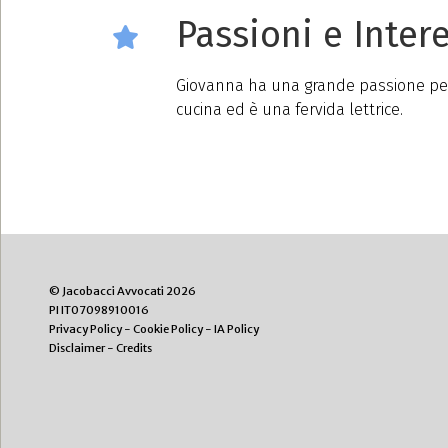
Passioni e Intere
Giovanna ha una grande passione per i v
cucina ed è una fervida lettrice.
© Jacobacci Avvocati 2026
PI IT07098910016
Privacy Policy
-
Cookie Policy
-
IA Policy
Disclaimer
-
Credits