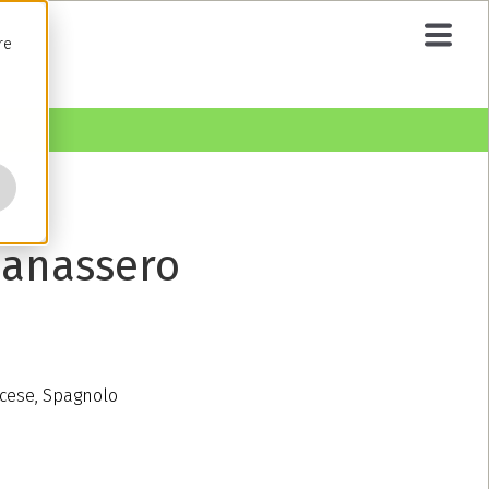
re
anassero
ancese, Spagnolo