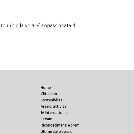
l tennis e la vela. E’ appassionata di
Home
Chi siamo
Sostenibilità
Aree di attività
JA International
Il team
Riconoscimenti e premi
Ultime dallo studio