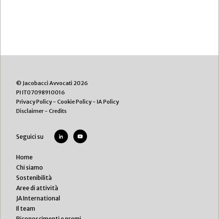
© Jacobacci Avvocati 2026
PI IT07098910016
Privacy Policy
-
Cookie Policy
-
IA Policy
Disclaimer
-
Credits
Seguici su
Home
Chi siamo
Sostenibilità
Aree di attività
JA International
Il team
Riconoscimenti e premi