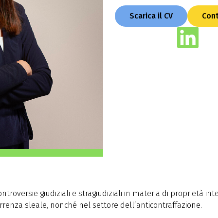
Scarica il CV
Cont
ntroversie giudiziali e stragiudiziali in materia di proprietà int
orrenza sleale, nonché nel settore dell’anticontraffazione.