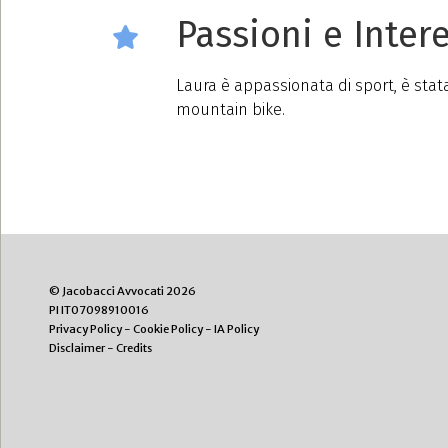
Passioni e Intere
Laura è appassionata di sport, è stata
mountain bike.
© Jacobacci Avvocati 2026
PI IT07098910016
Privacy Policy
-
Cookie Policy
-
IA Policy
Disclaimer
-
Credits