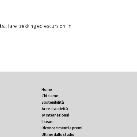
ra, fare trekking ed escursioni in
Home
Chi siamo
Sostenibilità
Aree di attività
JA International
Il team
Riconoscimenti e premi
Ultime dallo studio