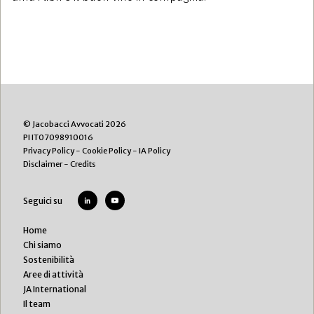
© Jacobacci Avvocati 2026
PI IT07098910016
Privacy Policy
-
Cookie Policy
-
IA Policy
Disclaimer
-
Credits
Seguici su
Home
Chi siamo
Sostenibilità
Aree di attività
JA International
Il team