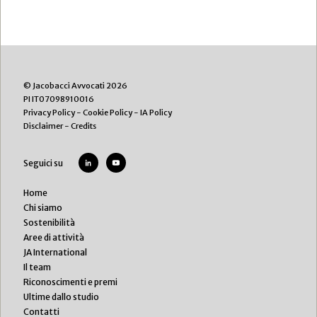
© Jacobacci Avvocati 2026
PI IT07098910016
Privacy Policy
-
Cookie Policy
-
IA Policy
Disclaimer
-
Credits
Seguici su
Home
Chi siamo
Sostenibilità
Aree di attività
JA International
Il team
Riconoscimenti e premi
Ultime dallo studio
Contatti