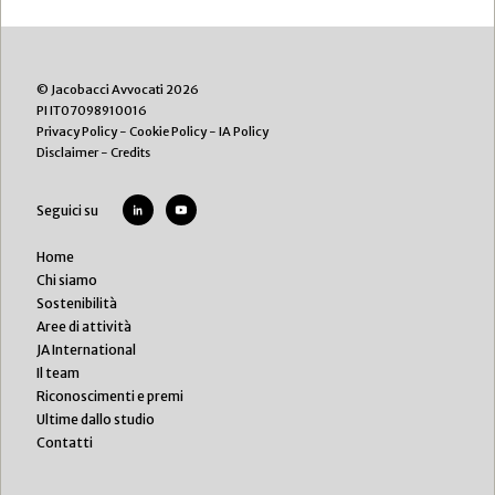
© Jacobacci Avvocati 2026
PI IT07098910016
Privacy Policy
-
Cookie Policy
-
IA Policy
Disclaimer
-
Credits
Seguici su
Home
Chi siamo
Sostenibilità
Aree di attività
JA International
Il team
Riconoscimenti e premi
Ultime dallo studio
Contatti