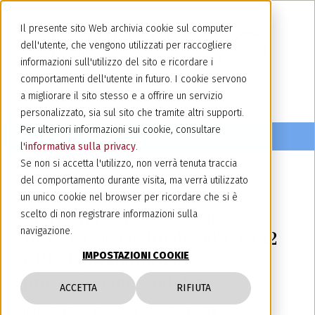
Il presente sito Web archivia cookie sul computer
dell'utente, che vengono utilizzati per raccogliere
informazioni sull'utilizzo del sito e ricordare i
comportamenti dell'utente in futuro. I cookie servono
a migliorare il sito stesso e a offrire un servizio
personalizzato, sia sul sito che tramite altri supporti.
Per ulteriori informazioni sui cookie, consultare
l'
informativa sulla privacy
.
Se non si accetta l'utilizzo, non verrà tenuta traccia
del comportamento durante visita, ma verrà utilizzato
9 luglio 2026
un unico cookie nel browser per ricordare che si è
Alert: “Il Decreto-legge n.
scelto di non registrare informazioni sulla
navigazione.
100/2026: le modifiche all'art. 132
IMPOSTAZIONI COOKIE
CPI e l’instabilità dei
provvedimenti cautelari”
ACCETTA
RIFIUTA
Introduzione al nuovo decreto-legge