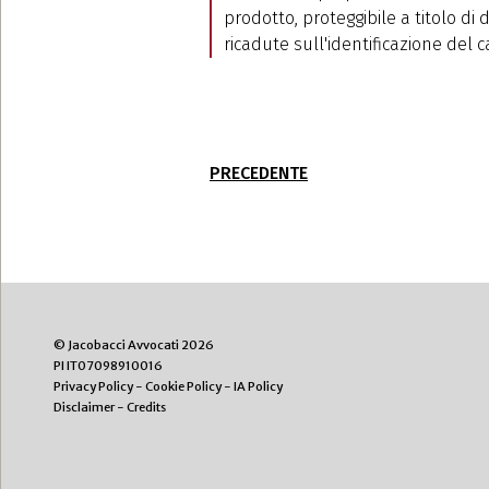
prodotto, proteggibile a titolo di
ricadute sull'identificazione del
PRECEDENTE
© Jacobacci Avvocati 2026
PI IT07098910016
Privacy Policy
-
Cookie Policy
-
IA Policy
Disclaimer
-
Credits