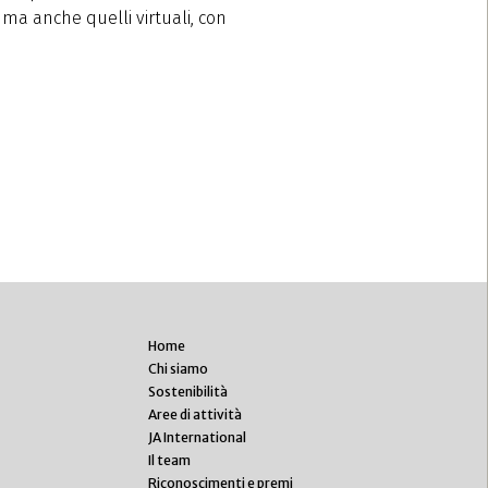
 ma anche quelli virtuali, con
Home
Chi siamo
Sostenibilità
Aree di attività
JA International
Il team
Riconoscimenti e premi