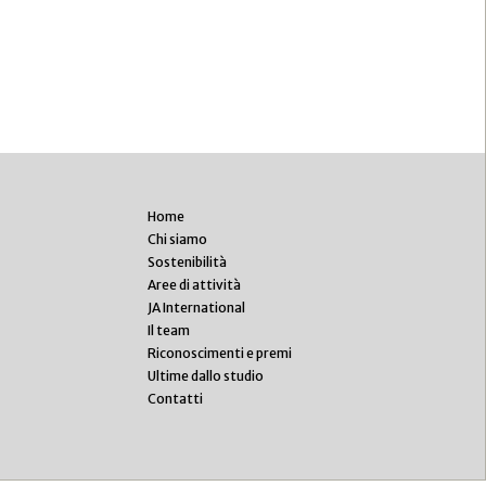
Home
Chi siamo
Sostenibilità
Aree di attività
JA International
Il team
Riconoscimenti e premi
Ultime dallo studio
Contatti