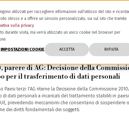
ono utilizzati per raccogliere informazioni sull'utilizzo del sito e ricorda
sito stesso e a offrire un servizio personalizzato, sia sul sito che tramite
ativa sulla privacy
.
to durante visita, ma verrà utilizzato un unico cookie nel browser per
one.
IMPOSTAZIONI COOKIE
ACCETTA
RIFIUTA
), parere di AG: Decisione della Commissio
po per il trasferimento di dati personali
o Paesi terzi: l'AG ritiene la Decisione della Commissione 2010
 di dati personali a incaricati del trattamento stabiliti in paesi 
li UE, prevedendo meccanismi che consentano di sospendere o p
ne dei diritti fondamentali dei soggetti.