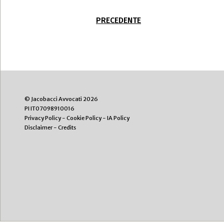
PRECEDENTE
© Jacobacci Avvocati 2026
PI IT07098910016
Privacy Policy
-
Cookie Policy
-
IA Policy
Disclaimer
-
Credits