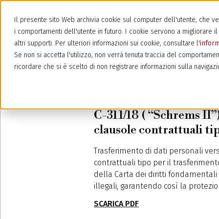
Il presente sito Web archivia cookie sul computer dell'utente, che veng
i comportamenti dell'utente in futuro. I cookie servono a migliorare il 
altri supporti. Per ulteriori informazioni sui cookie, consultare l'
inform
Se non si accetta l'utilizzo, non verrà tenuta traccia del comportamen
ricordare che si è scelto di non registrare informazioni sulla navigazi
31 gennaio 2020
C-311/18 ( “Schrems II”
clausole contrattuali ti
Trasferimento di dati personali vers
contrattuali tipo per il trasferimento
della Carta dei diritti fondamenta
illegali, garantendo così la protezio
SCARICA PDF