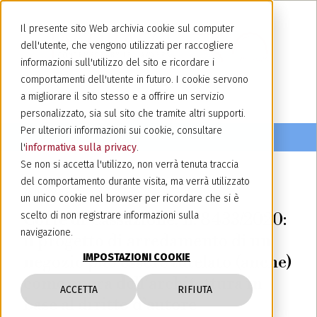
Il presente sito Web archivia cookie sul computer
dell'utente, che vengono utilizzati per raccogliere
informazioni sull'utilizzo del sito e ricordare i
comportamenti dell'utente in futuro. I cookie servono
a migliorare il sito stesso e a offrire un servizio
personalizzato, sia sul sito che tramite altri supporti.
Per ulteriori informazioni sui cookie, consultare
l'
informativa sulla privacy
.
Se non si accetta l'utilizzo, non verrà tenuta traccia
del comportamento durante visita, ma verrà utilizzato
28 maggio 2020
un unico cookie nel browser per ricordare che si è
Corte di Cassazione, n. 8433/2020:
scelto di non registrare informazioni sulla
navigazione.
il progetto di arredamento di un
IMPOSTAZIONI COOKIE
negozio può essere tutelato (anche)
come opera dell’architettura in
ACCETTA
RIFIUTA
base al diritto d’autore