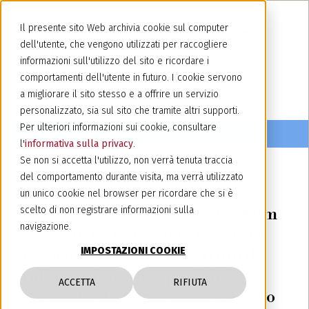
Il presente sito Web archivia cookie sul computer
dell'utente, che vengono utilizzati per raccogliere
informazioni sull'utilizzo del sito e ricordare i
comportamenti dell'utente in futuro. I cookie servono
a migliorare il sito stesso e a offrire un servizio
personalizzato, sia sul sito che tramite altri supporti.
Per ulteriori informazioni sui cookie, consultare
l'
informativa sulla privacy
.
Se non si accetta l'utilizzo, non verrà tenuta traccia
del comportamento durante visita, ma verrà utilizzato
21 luglio 2020
un unico cookie nel browser per ricordare che si è
CGUE, C-264/19 (Constantin Film
scelto di non registrare informazioni sulla
navigazione.
Verleih): La Corte di Giustizia in
IMPOSTAZIONI COOKIE
tema di estensione del diritto di
informazione in capo al titolare
ACCETTA
RIFIUTA
dei diritti d’autore, come previsto