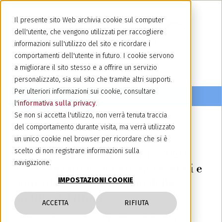
Il presente sito Web archivia cookie sul computer
dell'utente, che vengono utilizzati per raccogliere
informazioni sull'utilizzo del sito e ricordare i
comportamenti dell'utente in futuro. I cookie servono
a migliorare il sito stesso e a offrire un servizio
personalizzato, sia sul sito che tramite altri supporti.
Per ulteriori informazioni sui cookie, consultare
l'
informativa sulla privacy
.
Se non si accetta l'utilizzo, non verrà tenuta traccia
del comportamento durante visita, ma verrà utilizzato
3 febbraio 2020
un unico cookie nel browser per ricordare che si è
Corte di Cassazione n. 735/2020:
scelto di non registrare informazioni sulla
navigazione.
contraffazione di varietà vegetali e
IMPOSTAZIONI COOKIE
non rilevabilità d’ufficio della
nullità del titolo
ACCETTA
RIFIUTA
La Cassazione, pronunciatasi in materia di nuove