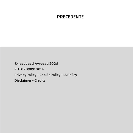
PRECEDENTE
© Jacobacci Avvocati 2026
PI IT07098910016
Privacy Policy
-
Cookie Policy
-
IA Policy
Disclaimer
-
Credits