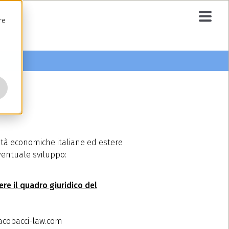
re
vità economiche italiane ed estere
eventuale sviluppo:
re il quadro giuridico del
jacobacci-law.com