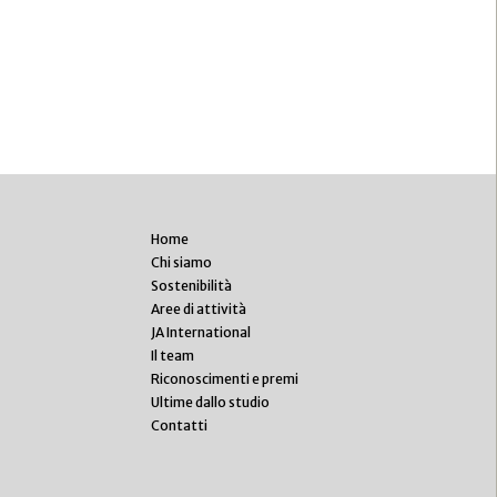
Home
Chi siamo
Sostenibilità
Aree di attività
JA International
Il team
Riconoscimenti e premi
Ultime dallo studio
Contatti