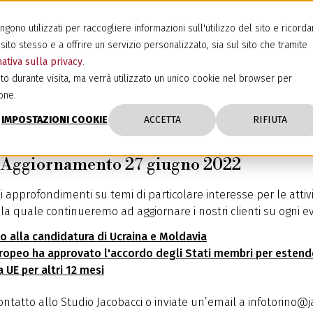
ono utilizzati per raccogliere informazioni sull'utilizzo del sito e ricorda
sito stesso e a offrire un servizio personalizzato, sia sul sito che tramite
ativa sulla privacy
.
to durante visita, ma verrà utilizzato un unico cookie nel browser per
one.
IMPOSTAZIONI COOKIE
ACCETTA
RIFIUTA
ggiornamento 27 giugno 2022
i approfondimenti su temi di particolare interesse per le atti
 la quale continueremo ad aggiornare i nostri clienti su ogni 
eo alla candidatura di Ucraina e Moldavia
ropeo ha approvato l'accordo degli Stati membri per estende
a UE per altri 12 mesi
contatto allo Studio Jacobacci o inviate un’email a infotorino@