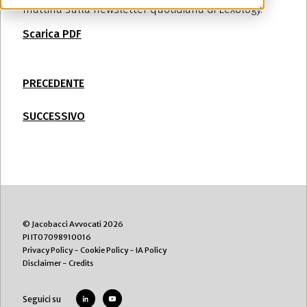
mattina sulla newsletter quotidiana di Lexology.
Scarica PDF
PRECEDENTE
SUCCESSIVO
© Jacobacci Avvocati 2026
PI IT07098910016
Privacy Policy
-
Cookie Policy
-
IA Policy
Disclaimer
-
Credits
Seguici su