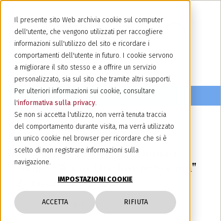
Il presente sito Web archivia cookie sul computer
dell'utente, che vengono utilizzati per raccogliere
informazioni sull'utilizzo del sito e ricordare i
comportamenti dell'utente in futuro. I cookie servono
a migliorare il sito stesso e a offrire un servizio
personalizzato, sia sul sito che tramite altri supporti.
Per ulteriori informazioni sui cookie, consultare
l'
informativa sulla privacy
.
Se non si accetta l'utilizzo, non verrà tenuta traccia
del comportamento durante visita, ma verrà utilizzato
21 novembre 2022
un unico cookie nel browser per ricordare che si è
Newsletter Lexology: " Domain
scelto di non registrare informazioni sulla
navigazione.
Names: Whois Disclosure System"
IMPOSTAZIONI COOKIE
21 novembre 2022
ACCETTA
RIFIUTA
Potete leggere
qui
l'articolo scritto dal nostro
collega spagnolo Jorge Diaz, pubblicato questa