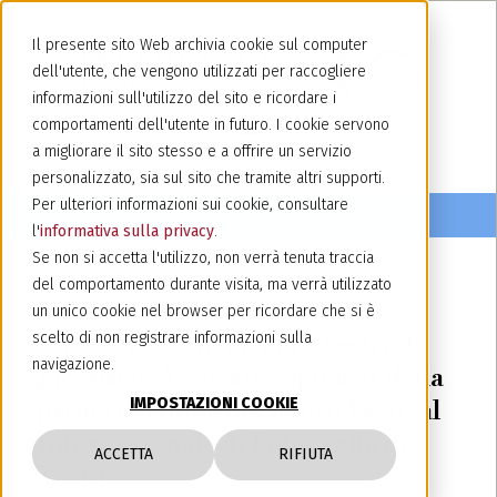
Il presente sito Web archivia cookie sul computer
dell'utente, che vengono utilizzati per raccogliere
informazioni sull'utilizzo del sito e ricordare i
comportamenti dell'utente in futuro. I cookie servono
a migliorare il sito stesso e a offrire un servizio
personalizzato, sia sul sito che tramite altri supporti.
Per ulteriori informazioni sui cookie, consultare
l'
informativa sulla privacy
.
Se non si accetta l'utilizzo, non verrà tenuta traccia
del comportamento durante visita, ma verrà utilizzato
5 marzo 2024
un unico cookie nel browser per ricordare che si è
EXPOSED Torino Foto Festival:
scelto di non registrare informazioni sulla
navigazione.
Jacobacci Avvocati è sponsor della
IMPOSTAZIONI COOKIE
prima edizione del nuovo Festival
Internazionale di Fotografia di
ACCETTA
RIFIUTA
Torino