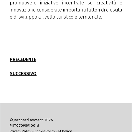
promuovere iniziative incentrate su creatività e
innovazione considerate importanti fattori di crescita
e di sviluppo a livello turistico e territoriale.
PRECEDENTE
SUCCESSIVO
© Jacobacci Avvocati 2026
PI IT07098910016
Privacy Policy
-
Cookie Policy
-
IA Policy