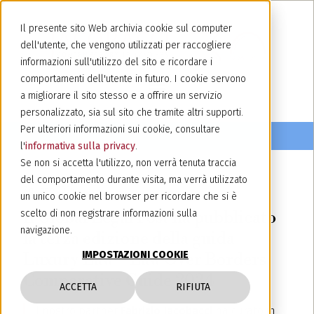
Il presente sito Web archivia cookie sul computer
dell'utente, che vengono utilizzati per raccogliere
informazioni sull'utilizzo del sito e ricordare i
comportamenti dell'utente in futuro. I cookie servono
a migliorare il sito stesso e a offrire un servizio
personalizzato, sia sul sito che tramite altri supporti.
Per ulteriori informazioni sui cookie, consultare
l'
informativa sulla privacy
.
Se non si accetta l'utilizzo, non verrà tenuta traccia
del comportamento durante visita, ma verrà utilizzato
7 giugno 2024
un unico cookie nel browser per ricordare che si è
Il Global Legal Post ha pubblicato
scelto di non registrare informazioni sulla
navigazione.
la terza edizione della guida
IMPOSTAZIONI COOKIE
Luxury Law – Law Over Borders
Comparative Guide 2024
ACCETTA
RIFIUTA
Il nostro partner
Fabrizio Jacobacci
ha curato in