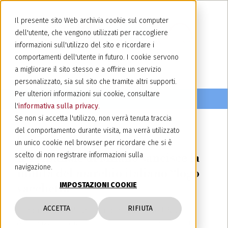
Il presente sito Web archivia cookie sul computer
dell'utente, che vengono utilizzati per raccogliere
informazioni sull'utilizzo del sito e ricordare i
comportamenti dell'utente in futuro. I cookie servono
a migliorare il sito stesso e a offrire un servizio
personalizzato, sia sul sito che tramite altri supporti.
Per ulteriori informazioni sui cookie, consultare
l'
informativa sulla privacy
.
Se non si accetta l'utilizzo, non verrà tenuta traccia
del comportamento durante visita, ma verrà utilizzato
11 maggio 2016
un unico cookie nel browser per ricordare che si è
Il Tribunale di Milano sancisce la
scelto di non registrare informazioni sulla
navigazione.
nullità del marchio italiano “logo
IMPOSTAZIONI COOKIE
vacchetta”
ACCETTA
RIFIUTA
Il Tribunale di Milano ha dichiarato che UNIC-
Associazione Nazionale Industria Conciaria non