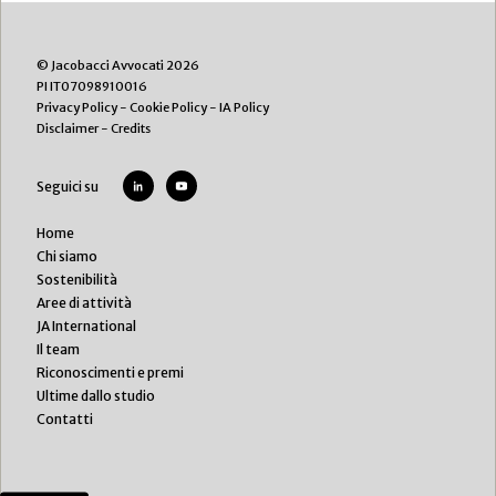
© Jacobacci Avvocati 2026
PI IT07098910016
Privacy Policy
-
Cookie Policy
-
IA Policy
Disclaimer
-
Credits
Seguici su
Home
Chi siamo
Sostenibilità
Aree di attività
JA International
Il team
Riconoscimenti e premi
Ultime dallo studio
Contatti