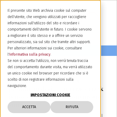
Il presente sito Web archivia cookie sul computer
dell'utente, che vengono utilizzati per raccogliere
informazioni sull'utilizzo del sito e ricordare i
comportamenti dell'utente in futuro. I cookie servono
a migliorare il sito stesso e a offrire un servizio
personalizzato, sia sul sito che tramite altri supporti.
Per ulteriori informazioni sui cookie, consultare
l'
informativa sulla privacy
.
Se non si accetta l'utilizzo, non verrà tenuta traccia
del comportamento durante visita, ma verrà utilizzato
11 marzo 2013
un unico cookie nel browser per ricordare che si è
Italian court says use of a
scelto di non registrare informazioni sulla
navigazione.
prominent design in a trademark
IMPOSTAZIONI COOKIE
is no defense if the acronyms are
similar
ACCETTA
RIFIUTA
Il Tribunale di Bologna ha dichiarato la nullità del