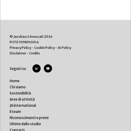
© Jacobacci Avvocati 2026
PI IT07098910016
Privacy Policy
-
Cookie Policy
-
IA Policy
Disclaimer
-
Credits
Seguici su
Home
Chi siamo
Sostenibilità
Aree di attività
JA International
Il team
Riconoscimenti e premi
Ultime dallo studio
Contatti