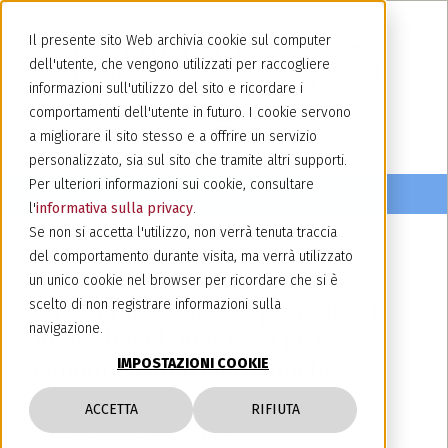
Il presente sito Web archivia cookie sul computer
dell'utente, che vengono utilizzati per raccogliere
informazioni sull'utilizzo del sito e ricordare i
comportamenti dell'utente in futuro. I cookie servono
a migliorare il sito stesso e a offrire un servizio
personalizzato, sia sul sito che tramite altri supporti.
Per ulteriori informazioni sui cookie, consultare
l'
informativa sulla privacy
.
Se non si accetta l'utilizzo, non verrà tenuta traccia
del comportamento durante visita, ma verrà utilizzato
23 marzo 2017
un unico cookie nel browser per ricordare che si è
La Commissione UE propone un
scelto di non registrare informazioni sulla
navigazione.
nuovo Regolamento su privacy e
IMPOSTAZIONI COOKIE
comunicazioni elettroniche
ACCETTA
RIFIUTA
Il 10 gennaio la Commissione Europea ha
presentato una
proposta di