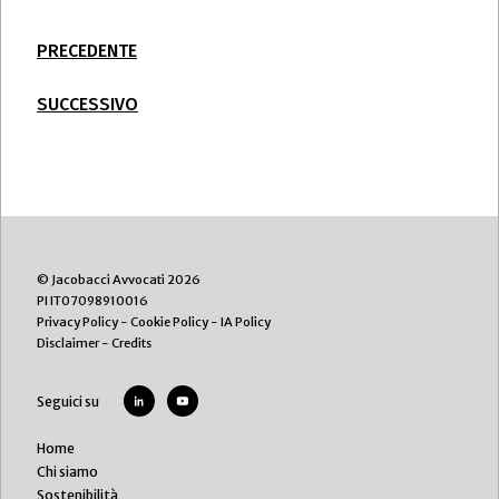
PRECEDENTE
SUCCESSIVO
© Jacobacci Avvocati 2026
PI IT07098910016
Privacy Policy
-
Cookie Policy
-
IA Policy
Disclaimer
-
Credits
Seguici su
Home
Chi siamo
Sostenibilità