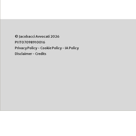
© Jacobacci Avvocati 2026
PI IT07098910016
Privacy Policy
-
Cookie Policy
-
IA Policy
Disclaimer
-
Credits