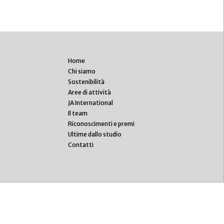
Home
Chi siamo
Sostenibilità
Aree di attività
JA International
Il team
Riconoscimenti e premi
Ultime dallo studio
Contatti