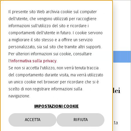
Il presente sito Web archivia cookie sul computer
dell'utente, che vengono utilizzati per raccogliere
informazioni sull'utilizzo del sito e ricordare i
comportamenti dell'utente in futuro. I cookie servono
a migliorare il sito stesso e a offrire un servizio
personalizzato, sia sul sito che tramite altri supporti.
Per ulteriori informazioni sui cookie, consultare
l'
informativa sulla privacy
.
Se non si accetta l'utilizzo, non verrà tenuta traccia
del comportamento durante visita, ma verrà utilizzato
26 febbraio 2024
un unico cookie nel browser per ricordare che si è
La proposta europea di riforma dei
scelto di non registrare informazioni sulla
navigazione.
disegni modelli
IMPOSTAZIONI COOKIE
ACCETTA
RIFIUTA
La nostra partner
Paola Gelato
è stata intervistata
sulla riforma dei disegni modelli dalla CCI France