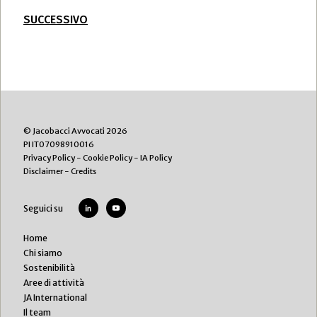
SUCCESSIVO
© Jacobacci Avvocati 2026
PI IT07098910016
Privacy Policy
-
Cookie Policy
-
IA Policy
Disclaimer
-
Credits
Seguici su
Home
Chi siamo
Sostenibilità
Aree di attività
JA International
Il team