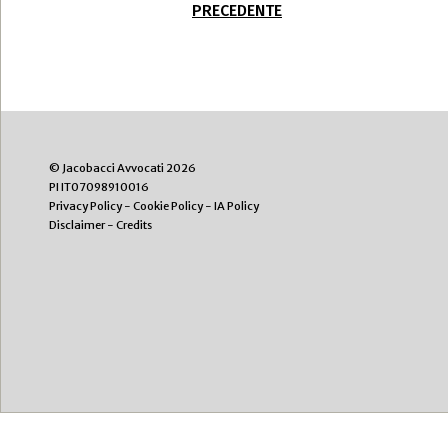
PRECEDENTE
© Jacobacci Avvocati 2026
PI IT07098910016
Privacy Policy
-
Cookie Policy
-
IA Policy
Disclaimer
-
Credits