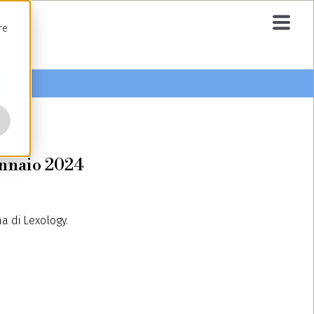
re
ennaio 2024
a di Lexology
.