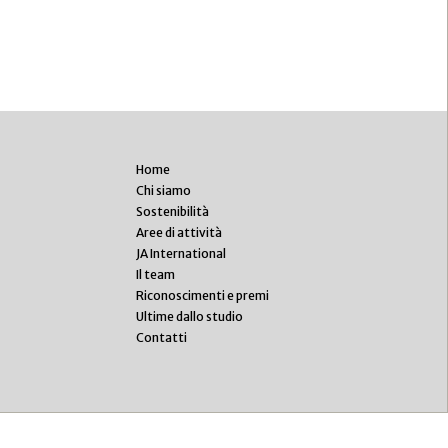
Home
Chi siamo
Sostenibilità
Aree di attività
JA International
Il team
Riconoscimenti e premi
Ultime dallo studio
Contatti