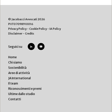
© Jacobacci Avvocati 2026
PI IT07098910016
Privacy Policy
-
Cookie Policy
-
IA Policy
Disclaimer
-
Credits
Seguici su
Home
Chi siamo
Sostenibilità
Aree di attività
JA International
Il team
Riconoscimenti e premi
Ultime dallo studio
Contatti