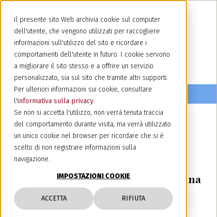
Il presente sito Web archivia cookie sul computer
dell'utente, che vengono utilizzati per raccogliere
informazioni sull'utilizzo del sito e ricordare i
comportamenti dell'utente in futuro. I cookie servono
a migliorare il sito stesso e a offrire un servizio
personalizzato, sia sul sito che tramite altri supporti.
Per ulteriori informazioni sui cookie, consultare
l'
informativa sulla privacy
.
Se non si accetta l'utilizzo, non verrà tenuta traccia
del comportamento durante visita, ma verrà utilizzato
31 maggio 2024
un unico cookie nel browser per ricordare che si è
Lexology Newsletter: “Un passo
scelto di non registrare informazioni sulla
navigazione.
falso” può costare la validità del
IMPOSTAZIONI COOKIE
disegno o modello registrato di una
calzatura
ACCETTA
RIFIUTA
Potete leggere
QUI
l'articolo scritto dal nostro