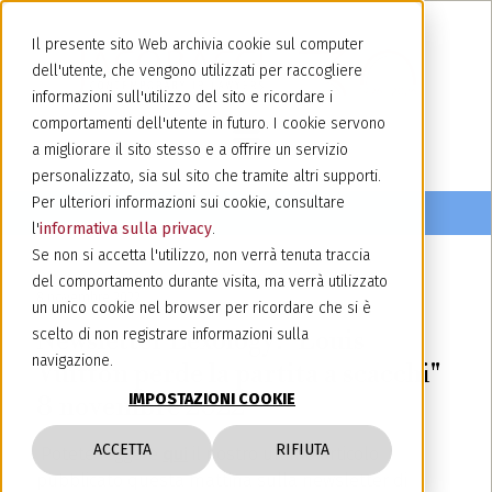
Il presente sito Web archivia cookie sul computer
dell'utente, che vengono utilizzati per raccogliere
informazioni sull'utilizzo del sito e ricordare i
comportamenti dell'utente in futuro. I cookie servono
a migliorare il sito stesso e a offrire un servizio
personalizzato, sia sul sito che tramite altri supporti.
Per ulteriori informazioni sui cookie, consultare
l'
informativa sulla privacy
.
Se non si accetta l'utilizzo, non verrà tenuta traccia
del comportamento durante visita, ma verrà utilizzato
8 novembre 2022
un unico cookie nel browser per ricordare che si è
Newsletter Lexology: "Louis
scelto di non registrare informazioni sulla
navigazione.
Vuitton perde la partita a scacchi"
IMPOSTAZIONI COOKIE
8 novembre 2022
ACCETTA
RIFIUTA
Potete leggere
qui
il nostro ultimo articolo
pubblicato questa mattina sulla newsletter di