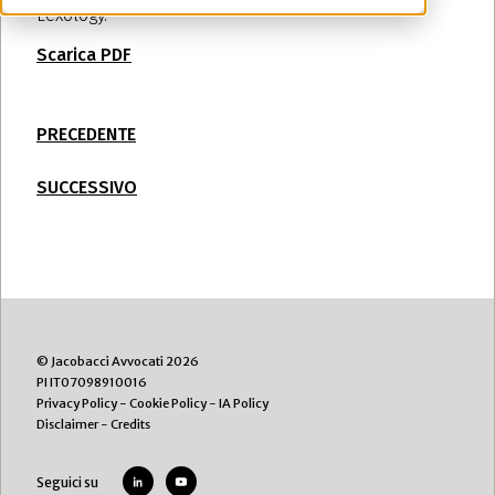
Lexology.
Scarica PDF
PRECEDENTE
SUCCESSIVO
© Jacobacci Avvocati 2026
PI IT07098910016
Privacy Policy
-
Cookie Policy
-
IA Policy
Disclaimer
-
Credits
Seguici su