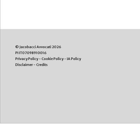
© Jacobacci Avvocati 2026
PI IT07098910016
Privacy Policy
-
Cookie Policy
-
IA Policy
Disclaimer
-
Credits