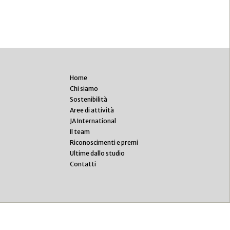
Home
Chi siamo
Sostenibilità
Aree di attività
JA International
Il team
Riconoscimenti e premi
Ultime dallo studio
Contatti