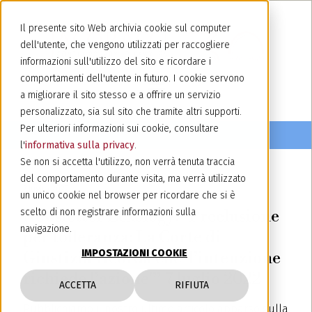
Il presente sito Web archivia cookie sul computer
dell'utente, che vengono utilizzati per raccogliere
informazioni sull'utilizzo del sito e ricordare i
comportamenti dell'utente in futuro. I cookie servono
a migliorare il sito stesso e a offrire un servizio
personalizzato, sia sul sito che tramite altri supporti.
Per ulteriori informazioni sui cookie, consultare
l'
informativa sulla privacy
.
Se non si accetta l'utilizzo, non verrà tenuta traccia
del comportamento durante visita, ma verrà utilizzato
7 luglio 2022
un unico cookie nel browser per ricordare che si è
Newsletter Lexology: "Preclusione
scelto di non registrare informazioni sulla
navigazione.
per tolleranza: La Corte di
IMPOSTAZIONI COOKIE
Giustizia ricorda che 'l’intenzione
richiede l’azione'” 7 luglio 2022
ACCETTA
RIFIUTA
Pubblichiamo il nostro ultimo articolo apparso sulla