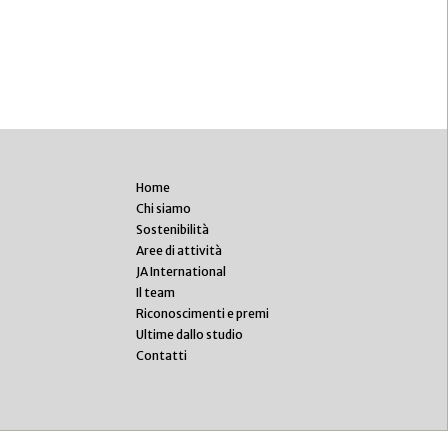
Home
Chi siamo
Sostenibilità
Aree di attività
JA International
Il team
Riconoscimenti e premi
Ultime dallo studio
Contatti