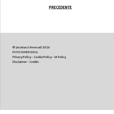
PRECEDENTE
© Jacobacci Avvocati 2026
PI IT07098910016
Privacy Policy
-
Cookie Policy
-
IA Policy
Disclaimer
-
Credits