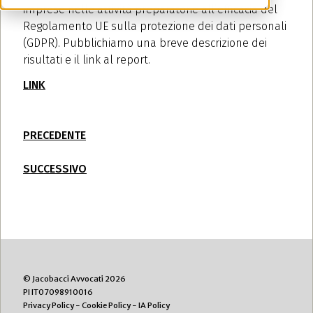
imprese nelle attività preparatorie all’efficacia del
Regolamento UE sulla protezione dei dati personali
(GDPR). Pubblichiamo una breve descrizione dei
risultati e il link al report.
LINK
PRECEDENTE
SUCCESSIVO
© Jacobacci Avvocati 2026
PI IT07098910016
Privacy Policy
-
Cookie Policy
-
IA Policy