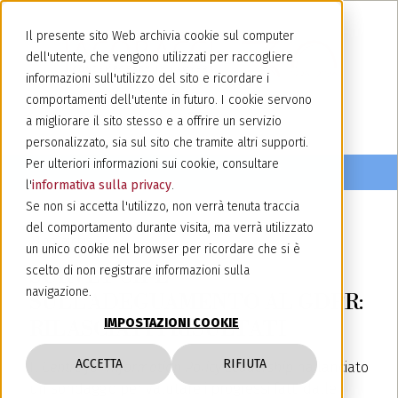
Il presente sito Web archivia cookie sul computer
dell'utente, che vengono utilizzati per raccogliere
informazioni sull'utilizzo del sito e ricordare i
comportamenti dell'utente in futuro. I cookie servono
a migliorare il sito stesso e a offrire un servizio
personalizzato, sia sul sito che tramite altri supporti.
Per ulteriori informazioni sui cookie, consultare
l'
informativa sulla privacy
.
Se non si accetta l'utilizzo, non verrà tenuta traccia
del comportamento durante visita, ma verrà utilizzato
23 novembre 2016
un unico cookie nel browser per ricordare che si è
SURVEY CIPL
scelto di non registrare informazioni sulla
navigazione.
SULL’ADEGUAMENTO AL GDPR:
IMPOSTAZIONI COOKIE
RILASCIATI I RISULTATI
ACCETTA
RIFIUTA
Il
Centre for Information Policy Leadership
ha lanciato
un sondaggio per valutare i progressi fatti dalle