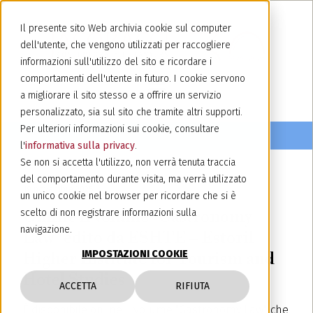
Il presente sito Web archivia cookie sul computer
dell'utente, che vengono utilizzati per raccogliere
informazioni sull'utilizzo del sito e ricordare i
comportamenti dell'utente in futuro. I cookie servono
a migliorare il sito stesso e a offrire un servizio
personalizzato, sia sul sito che tramite altri supporti.
Per ulteriori informazioni sui cookie, consultare
l'
informativa sulla privacy
.
Se non si accetta l'utilizzo, non verrà tenuta traccia
del comportamento durante visita, ma verrà utilizzato
19 novembre 2025
un unico cookie nel browser per ricordare che si è
Online il volume "Gastronomy
scelto di non registrare informazioni sulla
navigazione.
Law" edito da ESHTE – Estoril
IMPOSTAZIONI COOKIE
Higher Institute for Tourism and
Hotel Studies
ACCETTA
RIFIUTA
È disponibile online il volume "Gastronomy Law", che