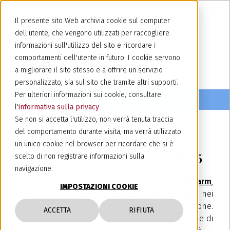
Il presente sito Web archivia cookie sul computer
dell'utente, che vengono utilizzati per raccogliere
informazioni sull'utilizzo del sito e ricordare i
comportamenti dell'utente in futuro. I cookie servono
a migliorare il sito stesso e a offrire un servizio
personalizzato, sia sul sito che tramite altri supporti.
Per ulteriori informazioni sui cookie, consultare
l'
informativa sulla privacy
.
Se non si accetta l'utilizzo, non verrà tenuta traccia
del comportamento durante visita, ma verrà utilizzato
20 maggio 2025
un unico cookie nel browser per ricordare che si è
Giornata mondiale delle api 2025
scelto di non registrare informazioni sulla
navigazione.
Grazie alla nostra partnership con
Biorfarm
,
IMPOSTAZIONI COOKIE
continuiamo a sostenere le api e gli apicoltori nei
loro sforzi per proteggere le api dall'estinzione.
ACCETTA
RIFIUTA
Questa iniziativa ci permette di adottare alveari e di