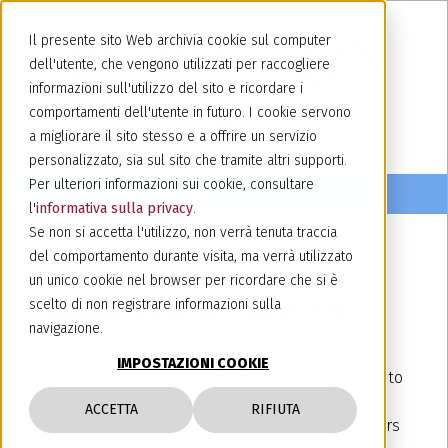
Il presente sito Web archivia cookie sul computer
dell'utente, che vengono utilizzati per raccogliere
informazioni sull'utilizzo del sito e ricordare i
comportamenti dell'utente in futuro. I cookie servono
a migliorare il sito stesso e a offrire un servizio
personalizzato, sia sul sito che tramite altri supporti.
Per ulteriori informazioni sui cookie, consultare
l'
informativa sulla privacy
.
Se non si accetta l'utilizzo, non verrà tenuta traccia
del comportamento durante visita, ma verrà utilizzato
20 marzo 2025
un unico cookie nel browser per ricordare che si è
Chambers Europe Guide 2025
scelto di non registrare informazioni sulla
navigazione.
Siamo lieti di annunciare che il nostro partner
IMPOSTAZIONI COOKIE
Fabrizio Jacobacci è stato nuovamente riconosciuto
come "Eminent Practitioner" nel mercato legale
ACCETTA
RIFIUTA
italiano della proprietà intellettuale da Chambers