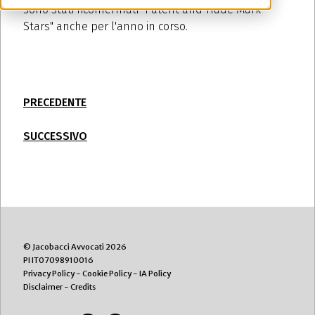
sono stati riconfermati "Patent and Trade Mark
Stars" anche per l'anno in corso.
PRECEDENTE
SUCCESSIVO
© Jacobacci Avvocati 2026
PI IT07098910016
Privacy Policy
-
Cookie Policy
-
IA Policy
Disclaimer
-
Credits