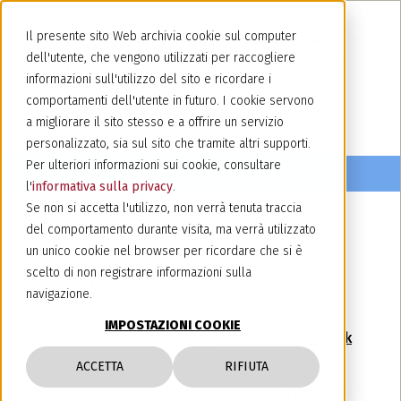
Il presente sito Web archivia cookie sul computer
dell'utente, che vengono utilizzati per raccogliere
informazioni sull'utilizzo del sito e ricordare i
comportamenti dell'utente in futuro. I cookie servono
a migliorare il sito stesso e a offrire un servizio
personalizzato, sia sul sito che tramite altri supporti.
Per ulteriori informazioni sui cookie, consultare
l'
informativa sulla privacy
.
Se non si accetta l'utilizzo, non verrà tenuta traccia
del comportamento durante visita, ma verrà utilizzato
22 luglio 2022
un unico cookie nel browser per ricordare che si è
IP Stars 2022
scelto di non registrare informazioni sulla
navigazione.
Il nostro Studio è stato classificato da IP Stars
IMPOSTAZIONI COOKIE
(Managing IP) nel Tier 2 per
Patent & Trade Mark
Contentious
per il 2022.
ACCETTA
RIFIUTA
I nostri soci
Fabrizio Jacobacci
e
Marco Francetti