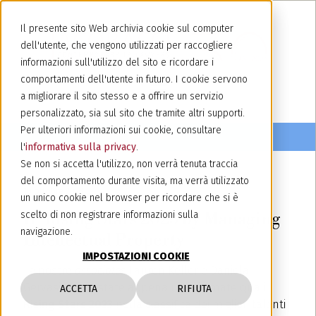
Il presente sito Web archivia cookie sul computer
dell'utente, che vengono utilizzati per raccogliere
informazioni sull'utilizzo del sito e ricordare i
comportamenti dell'utente in futuro. I cookie servono
a migliorare il sito stesso e a offrire un servizio
personalizzato, sia sul sito che tramite altri supporti.
Per ulteriori informazioni sui cookie, consultare
l'
informativa sulla privacy
.
Se non si accetta l'utilizzo, non verrà tenuta traccia
del comportamento durante visita, ma verrà utilizzato
10 ottobre 2023
un unico cookie nel browser per ricordare che si è
IP Rising Stars 2023 by Managing
scelto di non registrare informazioni sulla
navigazione.
Intellectual Property
IMPOSTAZIONI COOKIE
Le nostre
associates
Lauren Keller e Daniela
Gervasio sono state appena riconfermate quali
ACCETTA
RIFIUTA
Rising Stars 2023
nella classifica dei migliori talenti