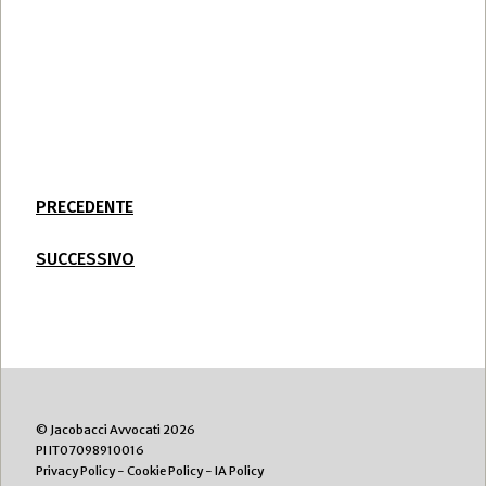
PRECEDENTE
SUCCESSIVO
© Jacobacci Avvocati 2026
PI IT07098910016
Privacy Policy
-
Cookie Policy
-
IA Policy