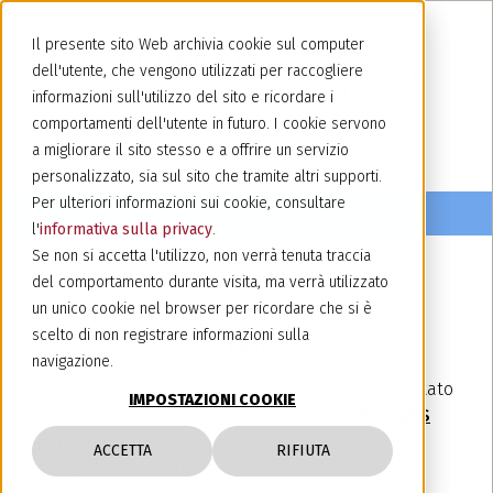
Il presente sito Web archivia cookie sul computer
dell'utente, che vengono utilizzati per raccogliere
informazioni sull'utilizzo del sito e ricordare i
comportamenti dell'utente in futuro. I cookie servono
a migliorare il sito stesso e a offrire un servizio
personalizzato, sia sul sito che tramite altri supporti.
Per ulteriori informazioni sui cookie, consultare
l'
informativa sulla privacy
.
Se non si accetta l'utilizzo, non verrà tenuta traccia
del comportamento durante visita, ma verrà utilizzato
26 giugno 2026
un unico cookie nel browser per ricordare che si è
IP STARS 2026 rankings
scelto di non registrare informazioni sulla
navigazione.
Siamo lieti di annunciare che il nostro Studio è stato
IMPOSTAZIONI COOKIE
nuovamente incluso nelle classifiche di
IP STARS
per il mercato legale italiano nel settore della
ACCETTA
RIFIUTA
proprietà intellettuale, con un riconoscimento