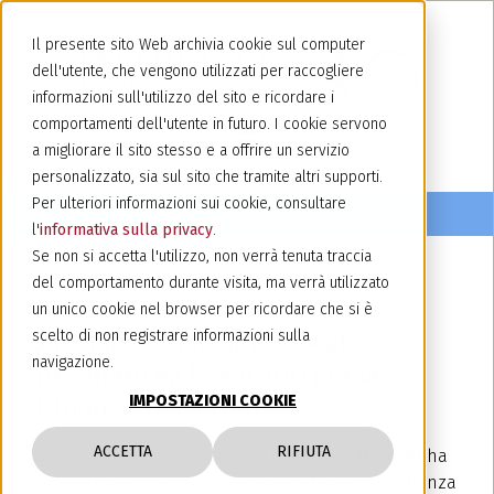
Il presente sito Web archivia cookie sul computer
dell'utente, che vengono utilizzati per raccogliere
informazioni sull'utilizzo del sito e ricordare i
comportamenti dell'utente in futuro. I cookie servono
a migliorare il sito stesso e a offrire un servizio
personalizzato, sia sul sito che tramite altri supporti.
Per ulteriori informazioni sui cookie, consultare
l'
informativa sulla privacy
.
Se non si accetta l'utilizzo, non verrà tenuta traccia
del comportamento durante visita, ma verrà utilizzato
18 febbraio 2026
un unico cookie nel browser per ricordare che si è
Jacobacci Avvocati-Avocats
scelto di non registrare informazioni sulla
navigazione.
premiato da Legal 500 per la
IMPOSTAZIONI COOKIE
Client Satisfaction
ACCETTA
RIFIUTA
Siamo lieti di annunciare che
Legal 500 (France)
ha
premiato Jacobacci Avvocati-Avocats per l'eccellenza