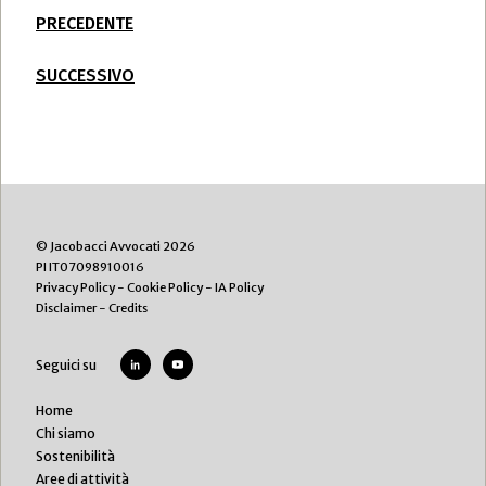
PRECEDENTE
SUCCESSIVO
© Jacobacci Avvocati 2026
PI IT07098910016
Privacy Policy
-
Cookie Policy
-
IA Policy
Disclaimer
-
Credits
Seguici su
Home
Chi siamo
Sostenibilità
Aree di attività