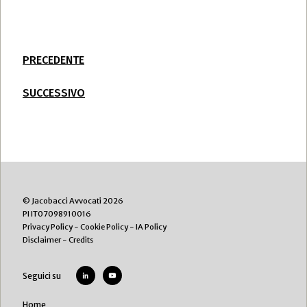
PRECEDENTE
SUCCESSIVO
© Jacobacci Avvocati 2026
PI IT07098910016
Privacy Policy
-
Cookie Policy
-
IA Policy
Disclaimer
-
Credits
Seguici su
Home