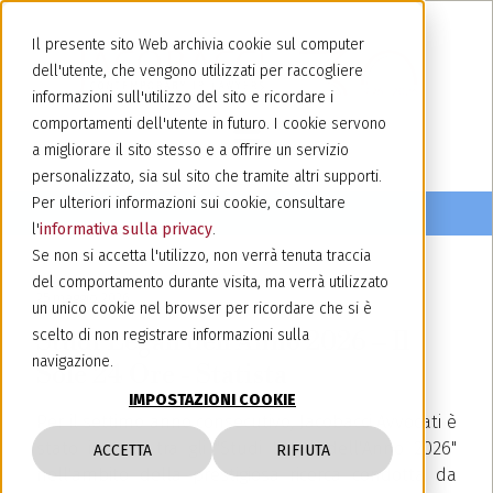
Il presente sito Web archivia cookie sul computer
dell'utente, che vengono utilizzati per raccogliere
informazioni sull'utilizzo del sito e ricordare i
comportamenti dell'utente in futuro. I cookie servono
a migliorare il sito stesso e a offrire un servizio
personalizzato, sia sul sito che tramite altri supporti.
Per ulteriori informazioni sui cookie, consultare
l'
informativa sulla privacy
.
Se non si accetta l'utilizzo, non verrà tenuta traccia
del comportamento durante visita, ma verrà utilizzato
25 maggio 2026
un unico cookie nel browser per ricordare che si è
Studi Legali dell’Anno 2026 – Il
scelto di non registrare informazioni sulla
navigazione.
Sole 24 Ore - Statista
IMPOSTAZIONI COOKIE
Per il settimo anno consecutivo, Jacobacci Avvocati è
stato inserito tra gli "Studi Legali dell'Anno 2026"
ACCETTA
RIFIUTA
nell'ambito della prestigiosa ricerca condotta da