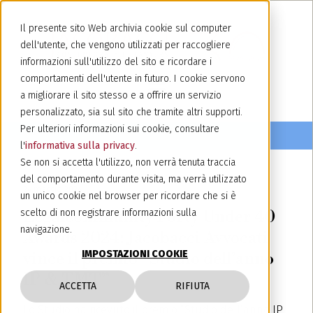
Il presente sito Web archivia cookie sul computer
dell'utente, che vengono utilizzati per raccogliere
informazioni sull'utilizzo del sito e ricordare i
comportamenti dell'utente in futuro. I cookie servono
a migliorare il sito stesso e a offrire un servizio
personalizzato, sia sul sito che tramite altri supporti.
Per ulteriori informazioni sui cookie, consultare
l'
informativa sulla privacy
.
Se non si accetta l'utilizzo, non verrà tenuta traccia
del comportamento durante visita, ma verrà utilizzato
24 maggio 2024
un unico cookie nel browser per ricordare che si è
Legalcommunity Forty Under 40
scelto di non registrare informazioni sulla
navigazione.
Awards 2024: Jacobacci Avvocati
IMPOSTAZIONI COOKIE
vince il premio “Studio dell’anno
IP & TMT”
ACCETTA
RIFIUTA
Lo Studio ha ricevuto il premio “Studio dell’anno IP