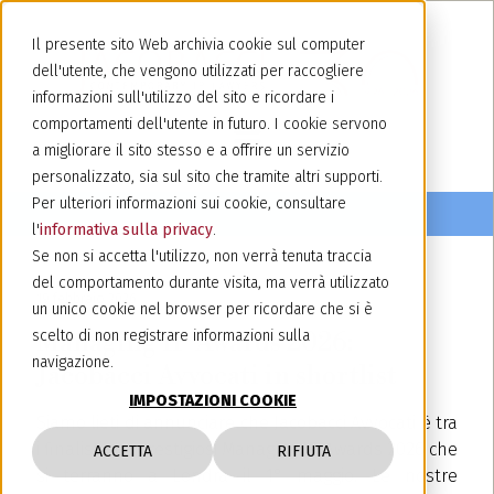
Il presente sito Web archivia cookie sul computer
dell'utente, che vengono utilizzati per raccogliere
informazioni sull'utilizzo del sito e ricordare i
comportamenti dell'utente in futuro. I cookie servono
a migliorare il sito stesso e a offrire un servizio
personalizzato, sia sul sito che tramite altri supporti.
Per ulteriori informazioni sui cookie, consultare
l'
informativa sulla privacy
.
Se non si accetta l'utilizzo, non verrà tenuta traccia
del comportamento durante visita, ma verrà utilizzato
19 febbraio 2026
un unico cookie nel browser per ricordare che si è
Managing IP Awards 2026:
scelto di non registrare informazioni sulla
navigazione.
Jacobacci Avvocati in shortlist
IMPOSTAZIONI COOKIE
Siamo lieti di annunciare che Jacobacci Avvocati è tra
i finalisti dei prestigiosi Managing IP Awards 2026 che
ACCETTA
RIFIUTA
si terranno a Londra il 1° maggio. Le nostre