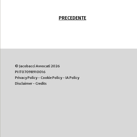
PRECEDENTE
© Jacobacci Avvocati 2026
PI IT07098910016
Privacy Policy
-
Cookie Policy
-
IA Policy
Disclaimer
-
Credits