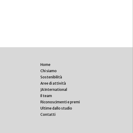
Home
Chi siamo
Sostenibilità
Aree di attività
JA International
Il team
Riconoscimenti e premi
Ultime dallo studio
Contatti