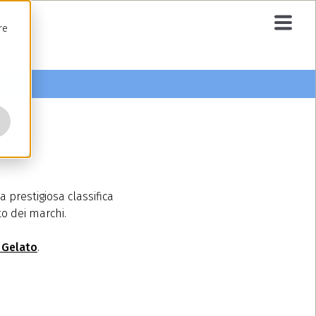
re
 prestigiosa classifica
to dei marchi.
 Gelato
.