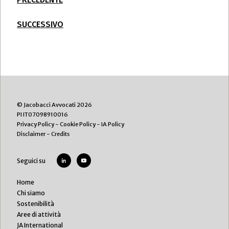
SUCCESSIVO
© Jacobacci Avvocati 2026
PI IT07098910016
Privacy Policy
-
Cookie Policy
-
IA Policy
Disclaimer
-
Credits
Seguici su
Home
Chi siamo
Sostenibilità
Aree di attività
JA International