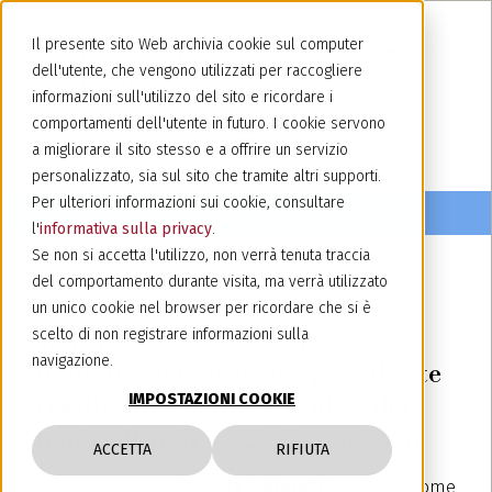
Il presente sito Web archivia cookie sul computer
dell'utente, che vengono utilizzati per raccogliere
informazioni sull'utilizzo del sito e ricordare i
comportamenti dell'utente in futuro. I cookie servono
a migliorare il sito stesso e a offrire un servizio
personalizzato, sia sul sito che tramite altri supporti.
Per ulteriori informazioni sui cookie, consultare
l'
informativa sulla privacy
.
Se non si accetta l'utilizzo, non verrà tenuta traccia
del comportamento durante visita, ma verrà utilizzato
17 giugno 2026
un unico cookie nel browser per ricordare che si è
Webinar ALAI Italia: “La
scelto di non registrare informazioni sulla
navigazione.
digitalizzazione delle opere d’arte
IMPOSTAZIONI COOKIE
tra diritto d’autore e Codice dei
beni culturali” – 22 giugno 2026
ACCETTA
RIFIUTA
La nostra counsel
Angela Saltarelli
interverrà come