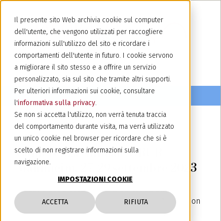
Il presente sito Web archivia cookie sul computer
dell'utente, che vengono utilizzati per raccogliere
informazioni sull'utilizzo del sito e ricordare i
comportamenti dell'utente in futuro. I cookie servono
a migliorare il sito stesso e a offrire un servizio
personalizzato, sia sul sito che tramite altri supporti.
Per ulteriori informazioni sui cookie, consultare
l'
informativa sulla privacy
.
Se non si accetta l'utilizzo, non verrà tenuta traccia
del comportamento durante visita, ma verrà utilizzato
26 settembre 2023
un unico cookie nel browser per ricordare che si è
Conferenza Annuale GRUR -
scelto di non registrare informazioni sulla
navigazione.
Mannheim, 27-29 settembre 2023
IMPOSTAZIONI COOKIE
Il nostro socio Luca Ghedina partecipa alla
conferenza annuale di GRUR's (German Association
ACCETTA
RIFIUTA
for the Protection of Intellectual Property) che si