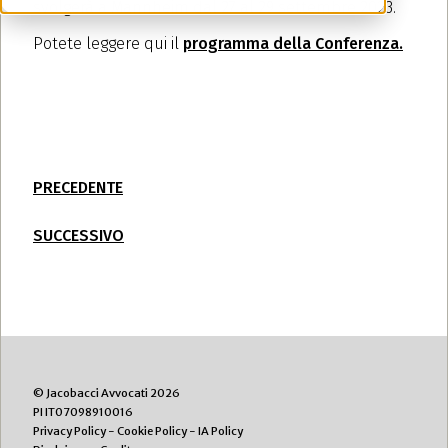
svolgerà a Mannheim dal 27 al 29 settembre 2023.
Potete leggere qui il
programma della Conferenza.
PRECEDENTE
SUCCESSIVO
© Jacobacci Avvocati 2026
PI IT07098910016
Privacy Policy
-
Cookie Policy
-
IA Policy