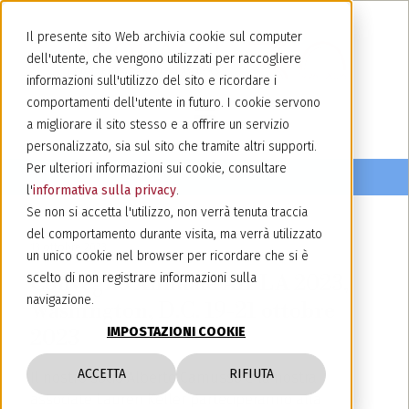
Il presente sito Web archivia cookie sul computer
dell'utente, che vengono utilizzati per raccogliere
informazioni sull'utilizzo del sito e ricordare i
comportamenti dell'utente in futuro. I cookie servono
a migliorare il sito stesso e a offrire un servizio
personalizzato, sia sul sito che tramite altri supporti.
Per ulteriori informazioni sui cookie, consultare
l'
informativa sulla privacy
.
Se non si accetta l'utilizzo, non verrà tenuta traccia
del comportamento durante visita, ma verrà utilizzato
13 ottobre 2023
un unico cookie nel browser per ricordare che si è
Convegno Annuale AIPLA 2023,
scelto di non registrare informazioni sulla
navigazione.
Washington, D.C. 19-21 ottobre
IMPOSTAZIONI COOKIE
2023
ACCETTA
RIFIUTA
Il nostro socio Alberto Camusso e la nostra
associate Lauren Keller parteciperanno alla