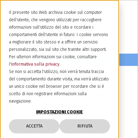
Il presente sito Web archivia cookie sul computer
dell'utente, che vengono utilizzati per raccogliere
informazioni sull'utilizzo del sito e ricordare i
comportamenti dell'utente in futuro. I cookie servono
a migliorare il sito stesso e a offrire un servizio
personalizzato, sia sul sito che tramite altri supporti.
Per ulteriori informazioni sui cookie, consultare
l'
informativa sulla privacy
.
Se non si accetta l'utilizzo, non verrà tenuta traccia
del comportamento durante visita, ma verrà utilizzato
17 ottobre 2023
un unico cookie nel browser per ricordare che si è
Riunione della Commissione
scelto di non registrare informazioni sulla
navigazione.
APRAM - Parigi, 19 ottobre 2023
IMPOSTAZIONI COOKIE
La nostra socia Paola Gelato parteciperà alla
riunione della Commissione Disegni e Modelli
ACCETTA
RIFIUTA
dell'APRAM con un intervento sul tema
"I nuovi