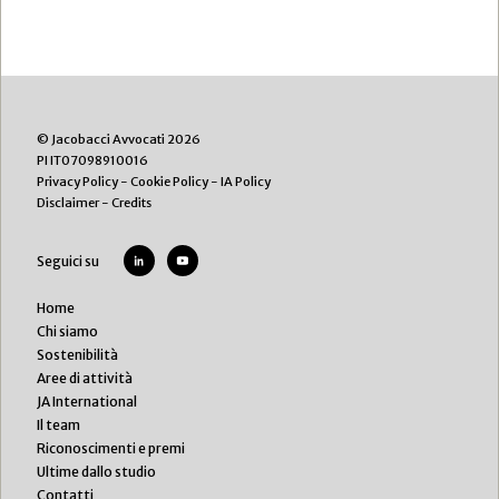
© Jacobacci Avvocati 2026
PI IT07098910016
Privacy Policy
-
Cookie Policy
-
IA Policy
Disclaimer
-
Credits
Seguici su
Home
Chi siamo
Sostenibilità
Aree di attività
JA International
Il team
Riconoscimenti e premi
Ultime dallo studio
Contatti