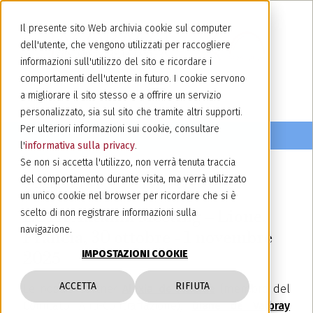
Il presente sito Web archivia cookie sul computer
dell'utente, che vengono utilizzati per raccogliere
informazioni sull'utilizzo del sito e ricordare i
comportamenti dell'utente in futuro. I cookie servono
a migliorare il sito stesso e a offrire un servizio
personalizzato, sia sul sito che tramite altri supporti.
Per ulteriori informazioni sui cookie, consultare
l'
informativa sulla privacy
.
Se non si accetta l'utilizzo, non verrà tenuta traccia
del comportamento durante visita, ma verrà utilizzato
24 ottobre 2025
un unico cookie nel browser per ricordare che si è
ECTA Autumn Meeting – Lione,
scelto di non registrare informazioni sulla
navigazione.
Francia, 30 ottobre - 1 novembre
IMPOSTAZIONI COOKIE
2025
ACCETTA
RIFIUTA
Le nostre partner
Alexia de Maulde
(membro del
Comitato Anti-Contraffazione),
Diane de Valbray