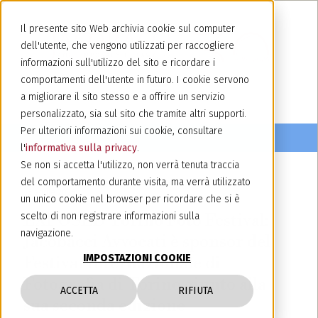
Il presente sito Web archivia cookie sul computer
dell'utente, che vengono utilizzati per raccogliere
informazioni sull'utilizzo del sito e ricordare i
comportamenti dell'utente in futuro. I cookie servono
a migliorare il sito stesso e a offrire un servizio
personalizzato, sia sul sito che tramite altri supporti.
Per ulteriori informazioni sui cookie, consultare
l'
informativa sulla privacy
.
Se non si accetta l'utilizzo, non verrà tenuta traccia
del comportamento durante visita, ma verrà utilizzato
16 aprile 2025
un unico cookie nel browser per ricordare che si è
EXPOSED Torino Foto Festival:
scelto di non registrare informazioni sulla
navigazione.
Jacobacci Avvocati è sponsor del
IMPOSTAZIONI COOKIE
Festival Internazionale di
Fotografia di Torino giunto alla
ACCETTA
RIFIUTA
sua seconda edizione