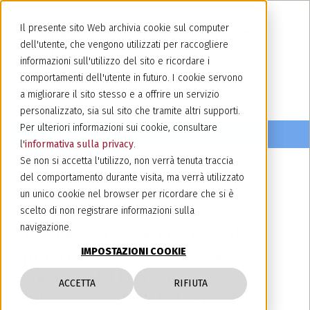
Il presente sito Web archivia cookie sul computer
dell'utente, che vengono utilizzati per raccogliere
informazioni sull'utilizzo del sito e ricordare i
comportamenti dell'utente in futuro. I cookie servono
a migliorare il sito stesso e a offrire un servizio
personalizzato, sia sul sito che tramite altri supporti.
Per ulteriori informazioni sui cookie, consultare
l'
informativa sulla privacy
.
Se non si accetta l'utilizzo, non verrà tenuta traccia
del comportamento durante visita, ma verrà utilizzato
30 marzo 2026
un unico cookie nel browser per ricordare che si è
EXPOSED Torino Foto Festival:
scelto di non registrare informazioni sulla
navigazione.
Jacobacci Avvocati rinnova il
IMPOSTAZIONI COOKIE
proprio sostegno alla terza
edizione del Festival
ACCETTA
RIFIUTA
Internazionale di Fotografia di