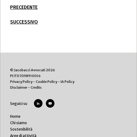
PRECEDENTE
SUCCESSIVO
© Jacobacci Avvocati 2026
PI IT07098910016
Privacy Policy
-
Cookie Policy
-
IA Policy
Disclaimer
-
Credits
Seguici su
Home
Chi siamo
Sostenibilità
Aree di attività